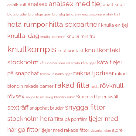
analsex med tjej
analsex
analknull
analt knull
blöta brudar
brunstiga tjejer
brunstig tjej
dra av mig trosorna
erotisk träff
heta rumpor
hitta sexpartner
knulla en tjej
knulla idag
knulla min fru
knulla i duschen
knullkompis
knullkontakt
knullkontakt
stockholm
kåta tjejer
kåta damer som vill strula
kåta tjejer
nakna fjortisar
på snapchat
rakad
lesbisk
lesbiska tjejer
rakad fitta
rövknull
blondin
rakade damer
råkåt
rövsex
Sex med tjejer ikväll
sexiga töser
sexig blondin söker
snygga fittor
sexträff
snapchat brudar
stockholm hora
tjejer med
Titta på porrfilm
håriga fittor
tjejer med rakade fittor
äldre
victoria milan