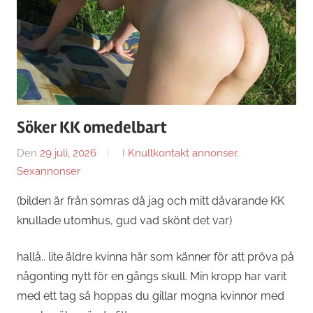
Söker KK omedelbart
Den
29 juli, 2026
Av
I
Knullkontakt annonser
,
Sexannonser
Sandra
(bilden är från somras då jag och mitt dåvarande KK
knullade utomhus, gud vad skönt det var)
hallå.. lite äldre kvinna här som känner för att pröva på
någonting nytt för en gångs skull. Min kropp har varit
med ett tag så hoppas du gillar mogna kvinnor med