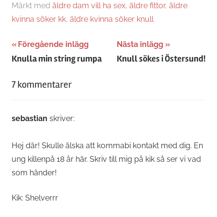
Märkt med
äldre dam vill ha sex
,
äldre fittor
,
äldre
kvinna söker kk
,
äldre kvinna söker knull
Inläggsnavigering
Föregående inlägg
Nästa inlägg
Knulla min string rumpa
Knull sökes i Östersund!
7 kommentarer
sebastian
skriver:
Hej där! Skulle älska att kommabi kontakt med dig. En
ung killenpå 18 år här. Skriv till mig på kik så ser vi vad
som händer!
Kik: Shelverrr